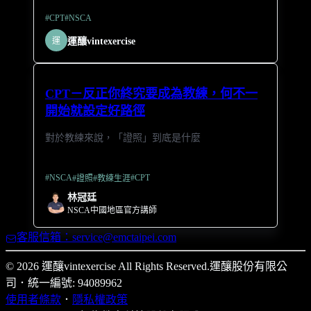
#
CPT
#
NSCA
運
運釀vintexercise
CPT－反正你終究要成為教練，何不一
開始就設定好路徑
對於教練來說，「證照」到底是什麼
#
NSCA
#
CPT
#
證照
#
教練生涯
林冠廷
NSCA中國地區官方講師
客服信箱：service@emctaipei.com
© 2026 運釀vintexercise All Rights Reserved.
運釀股份有限公
司
．
統一編號: 94089962
使用者條款
．
隱私權政策