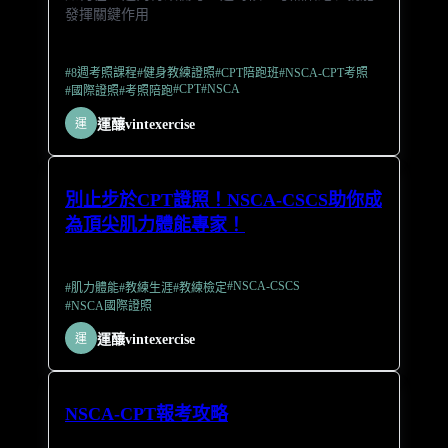
發揮關鍵作用
#
8週考照課程
#
健身教練證照
#
CPT陪跑班
#
NSCA-CPT考照
#
CPT
#
NSCA
#
國際證照
#
考照陪跑
運
運釀vintexercise
別止步於CPT證照！NSCA-CSCS助你成
為頂尖肌力體能專家！
#
NSCA-CSCS
#
肌力體能
#
教練生涯
#
教練檢定
#
NSCA國際證照
運
運釀vintexercise
NSCA-CPT報考攻略