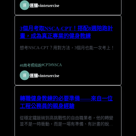
運
運釀vintexercise
3個月考取NSCA-CPT！搭配8週陪跑計
畫，成為真正專業的健身教練
想考NSCA-CPT？用對方法，3個月也能一次考上！
#
CPT
#
NSCA
#
8周考照陪跑
運
運釀vintexercise
轉職健身教練的必要準備——來自一位
工程公務員的親身經驗
從穩定鐵飯碗到高挑戰性的自由職業者，他的轉變
並不是一時衝動，而是一場有準備、有計畫的蛻
變。