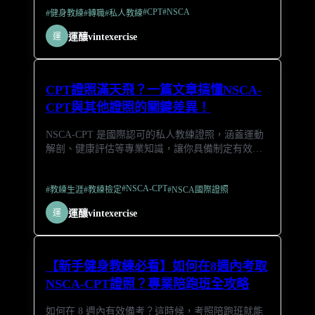
#
CPT
#
NSCA
#
健身教練
#
轉職
#
私人教練
運
運釀vintexercise
CPT證照滿天飛？一篇文章搞懂NSCA-
CPT與其他證照的關鍵差異！
NSCA-CPT 是國際認可的私人教練證照，涵蓋運動
解剖、健康評估等專業知識，讓你具備制定有效訓
練計畫的能力，提升競爭力，開啟教練生涯的最佳
選擇！
#
NSCA-CPT
#
教練生涯
#
教練檢定
#
NSCA國際證照
運
運釀vintexercise
【新手健身教練必看】如何在8週內考取
NSCA-CPT證照？專業陪跑班全攻略
如何在 8 週內有效備考？這時候，考照陪跑班就能