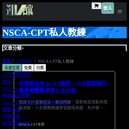
登入
NSCA-CPT私人教練
文章分類
+
全部
首頁
文章列表
NSCA-CPT私人教練
全部文章
免費
付費
NSCA國際證照
ACE國際證照
懷孕
有策略地考上CPT證照：小太陽教練的
NSCA-CPT私人教練
備考實戰與學習心法分享
教練職涯規劃
透過卡片盒筆記法、番茄時鐘、章節進度規劃與模
NSCA-CSCS肌力與體能訓練專家
擬測驗，小太陽教練讓學習變得具體、有步驟、有
運動恢復
進展，也讓不擅長念書的自己成功通過考試。
特殊族群
癌症教練介紹
#
NSCA-CPT考照