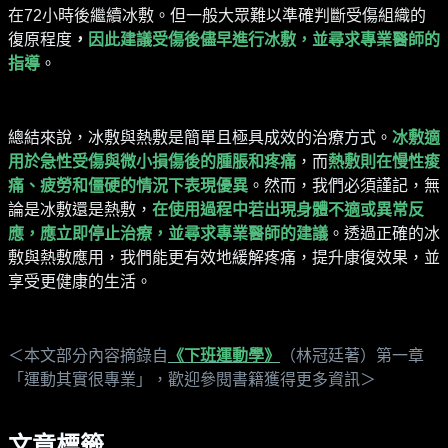
在
72
小時後繼續冰敷。但一般大眾難以準確判斷受傷組織的
復原程度
，
因此建議受傷後儘早進行冰敷，並尋求專業醫師的
指導
。
總結來說，冰敷與熱敷是簡單且極具成效的治療方式。
冰敷適
用於急性受傷與微小損傷後的腫脹和疼痛
，而
熱敷則在慢性痠
痛、疲勞和僵硬的情況下表現優異
。然而，我們必須謹記，無
論是冰敷還是熱敷，
在使用過程中若出現身體不適或異常反
應，應立即停止治療，並尋求專業醫師的建議
。透過正確的冰
敷與熱敷應用，我們能更有效地緩解疼痛，提升康復效果，並
享受更健康的生活。
＜本文部分內容摘錄自
《下班運動學》
（林冠廷著）第一章
「運動其實很專業」，歡迎參閱書籍獲得更多資訊＞
文章標籤