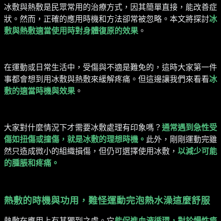
冰敷與熱敷是民眾常用的治療方式，因其簡單直接，能改善症
狀。然而，正確的應用時機和方法卻常被忽略。本文將探討
冰
敷與熱敷適當使用時對身體復原的效果
。
在運動或日常生活中，受傷與不適是難免的，這時大家第一件
事都會想到用冰敷與熱敷來緩解疼痛。但這邊讓我們來看看
冰
敷的適當時機與效果
。
大家對什麼情況下才需要冰敷處理有印象嗎？
通常遇到急性受
傷如扭傷或撞傷，就是冰敷的理想時機。
此外，剛剛運動完雖
然只造成微小的組織損傷，但仍可選擇使用冰敷，
以減少可能
的腫脹和疼痛。
熱敷的時機與功用，難怪運動完泡熱水澡這麼舒服
熱敷在應用上有其獨到之處。它
能促進血液循環，對於慢性痠