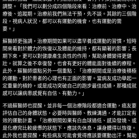
調整。「我們可以劃分成四個階段來看：治療前、治療中、治
療後、追蹤期。治療前我們無法干預，先不談。其餘的三個階
段，視病人狀況，都可以有運動的機會，也有運動的需
要。」
蘇醫師更強調，治療期間如果可以盡早養成運動的習慣，短時
間來看對於體力的恢復以及體能的維持，都有顯著的影響；長
期下來，更可以對健康產生良性的作用，幫助身體變得更健
壯，就算之後不幸復發，也會有更好的體能面對後續的療程。
此外，蘇醫師還點另外一個重點：「治療期間或是治療後積極
的運動，對於患者的心理也有正面的影響。當病友成功舉起一
定重量的槓鈴，或是成功突破自己的跑步最佳成績，那種成就
感可以讓病患感覺有自信、有動力。」
不過蘇醫師也提醒，並非每一個治療階段都適合運動，癌友要
評估自己的身體狀態，必要時與醫師、教練溝通，才能訂定有
效的運動計畫。「治療期間如果有白血球過低、感染發燒、或
是化療完比較疲憊的狀態下，應該先休息，讓身體得以恢復。
此外我也要提醒，有些病友可能會覺得應該要運動出汗，幫助