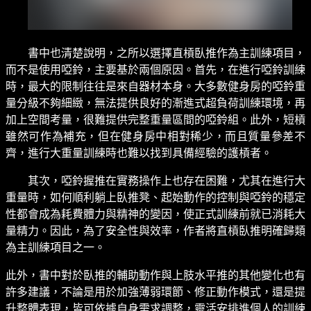
書中也清楚說明，之所以選擇直槓臥推作為主訓練項目，
而不是使用啞鈴，主要基於兩個原因。首先，在進行啞鈴訓練
時，最大的限制往往是來自器材本身。大多數健身房的啞鈴重
量分級不夠細緻，無法提供良好的漸進式超負荷訓練環境，再
加上空間考量，很難提供完整重量區間的啞鈴組。此外，短槓
雖然可作為補充，但在健身房中相對稀少，而且質量參差不
齊，進行大重量訓練時也難以找到具備經驗的護槓者。
其次，啞鈴握推在實務操作上也存在困難，尤其在進行大
重量時，如何順利躺上臥推凳、起始動作的控制與啞鈴的穩定
性都會成為耗費體力與精神的變因，使正式訓練前就已消耗大
量精力。因此，為了安全性與效率，作者將直槓臥推明確歸類
為主訓練項目之一。
此外，書中對於臥推的輔助動作與上肢水平推的其他變化也有
許多建議，不論是用於加強薄弱環節、修正動作模式，還是提
升整體表現，皆可依據自身需求調整，靈活安排進個人的訓練