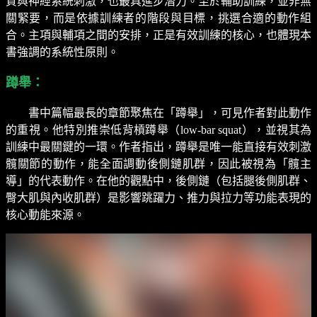
質與神經系統刺激，也最具進步潛力。至於輔助訓練，並非無
關緊要，而是依據訓練者的階段與目標，挑選合適的動作組
合。主項與輔項之間的安排，正是有效訓練的核心，也體現本
書強調的系統性原則。
蹲舉：
書中篇幅最長的章節聚焦在「蹲舉」，可見作者對此動作
的重視。他特別推崇低背槓蹲舉（
low-bar squat
），並視其為
訓練中最關鍵的一環。作者指出，蹲舉是唯一能直接有效刺激
髖關節的動作，能全面調動後側鏈肌群，因此被視為「髖主
導」的代表動作。在他的觀點中，後側鏈（包括腿後側肌群、
臀大肌與內收肌群）是影響跳躍力、推力與拉力等功能表現的
核心動能來源。