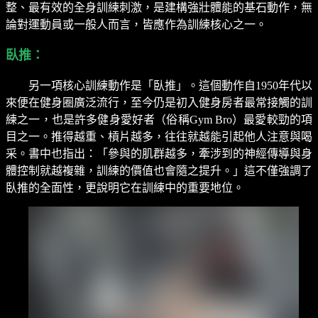
整、最有效的全身訓練刺激，是建構強壯體能的基石動作，無
論對運動員或一般人而言，皆應作為訓練核心之一。
臥推：
另一項核心訓練動作是「臥推」。這個動作自
1950
年代以
來便在健身圈廣泛流行，至今仍是初入健身房者最常接觸的訓
練之一，也是許多健身愛好者（俗稱
Gym Bro
）最愛較勁的項
目之一。推得越重、槓片越多，往往就越能引起他人注意與喝
采。書中也指出：「參與的肌群越多，牽涉到的神經傳導與身
體控制就越複雜，訓練的價值也會隨之提升。」這不僅強調了
臥推的全面性，更說明它在訓練中的重要地位。