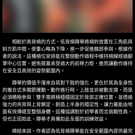
相較於高背槓的方式，低背槓蹲舉將槓鈴放置在三角肌與
斜方肌中間，使重心略為下降，進一步促進髖部參與。根據作
者的說法，這種槓位安排能在整個動作過程中維持槓線經過腳
掌中心位置，避免膝蓋承受過大的前移力矩，進而讓動作維持
在安全且高效的姿勢範圍內。
蹲舉的價值不僅來自其對下肢的強化，更在於其為全身性
的複合式多關節運動。動作進行時，上肢並非被動支撐，而是
必須積極參與：雙手需將槓穩穩固定於背部正確位置，並透過
強力的夾背與上背鎖定，創造上半身的穩定性，讓力量能由地
面有效傳遞至整個身體。這種協調對於初學者而言挑戰性高，
但也正因如此，蹲舉才具備如此全面的訓練效益。
總結來說，作者認為低背槓蹲舉能在安全範圍內提供最完