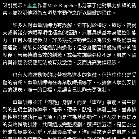
吸引民眾。
本書
作者Mark Rippetoe也分享了他對肌力訓練的觀
察，並說明他認為五項基本動作之所以關鍵的理由。
許多人對重量訓練仍有誤解。它不同於棒球、籃球、高爾
夫或斯諾克這類專項性極高的運動，只要具備基本身體控制能
力，任何人都能參與。許多競技運動者誤以為只要長期從事競
賽運動，就能有效延緩肌肉退化；但當身體習慣競技帶來的強
度後，若無持續高效的刺激，或每次訓練強度不足，肌肉、骨
質與神經系統便無法被有效激活，反而提高受傷風險。
也有人將運動後的疲勞視為進步的象徵，但這往往只是受
傷的前兆。重量訓練需在專業教練指導下，根據個人狀況安排
合適課表，唯一的目標，是讓自己比昨天更強壯。
重量訓練並非「消耗」身體，而是「重塑」體能。書中提
到的五項主動作蹲舉、推舉、硬舉、臥推、爆發上搏，並非排
他性地只能執行這五項，而是作為基礎動作，搭配第七章提及
的有效輔助訓練，共同組成完整規劃。選擇這五項，是因為它
們能動員最多肌群，承載最高重量，進而帶來更強的肌肉、骨