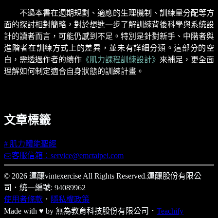
不過本書在週期規劃、適應的生理機制、訓練量分配等方
面的探討相對簡略，對於想進一步了解訓練背後科學與系統設
計的讀者而言，可能仍感到不足。特別是針對新手、中階者與
進階者在訓練方式上的差異，並未有詳細分類。這部分的空
白，需透過作者的續作
《肌力課程訓練設計》
來補足，更全面
理解如何制定適合自身狀態的訓練計畫。
文章標籤
#
肌力體能聖經
客服信箱：service@emctaipei.com
© 2026 運釀vintexercise All Rights Reserved.
運釀股份有限公
司
．
統一編號: 94089962
使用者條款
．
隱私權政策
Made with ♥ by
無為教育科技股份有限公司．
Teachify