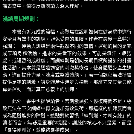
課表當中，值得反覆閱讀與深入理解。
淺談周期規劃：
本書有近九成的篇幅，都聚焦在說明如何在健身房中進行
安全且有效率的訓練，避免受傷的風險。作者在最後一章特別
強調：「運動與訓練是兩件截然不同的事情。運動的目的是完
成某項身體活動，追求的是當下的效果，可能是流汗、疲勞
感，或短暫的成就感；而訓練則是朝向長期目標所設計的計畫
性活動，其本質是透過適當的刺激與恢復，使身體逐步產生適
應，進而提升力量、速度或整體體能。」若一個課程無法持續
提供足夠的刺激，讓身體產生進步與適應，那麼它充其量只能
算是運動，而非真正意義上的訓練。
此外，書中也提醒讀者，若刺激過強、恢復時間不足，導
致無法在下次訓練中再次施加有效負荷，那這樣的訓練反而會
成為阻礙進步的障礙。這點對於習慣「練到爆、才叫有練」的
讀者而言，無疑是重要的提醒。訓練的核心不只是累，而是
「累得剛剛好，並能夠累積成果」。